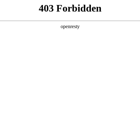
您需要什么帮助？
请填写您的相关情况，我们将及时联系您反馈处
*
公司
*
姓名
*
电话